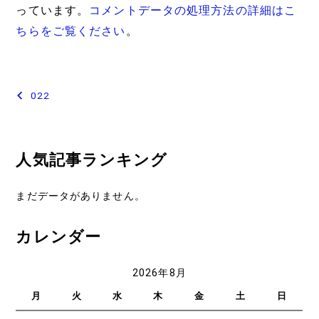
っています。
コメントデータの処理方法の詳細はこ
ちらをご覧ください
。
投
022
稿
ナ
人気記事ランキング
ビ
ゲ
まだデータがありません。
ー
カレンダー
シ
ョ
2026年8月
ン
月
火
水
木
金
土
日