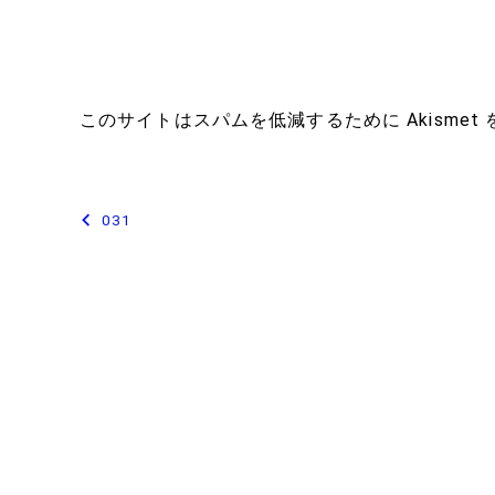
このサイトはスパムを低減するために Akismet
投
031
稿
ナ
ビ
ゲ
ー
シ
ョ