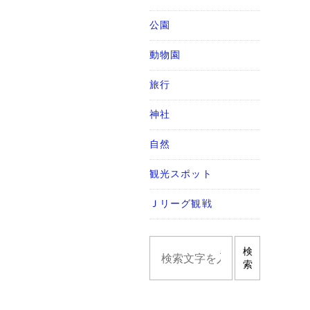
公園
動物園
旅行
神社
自然
観光スポット
Ｊリーグ観戦
検
索