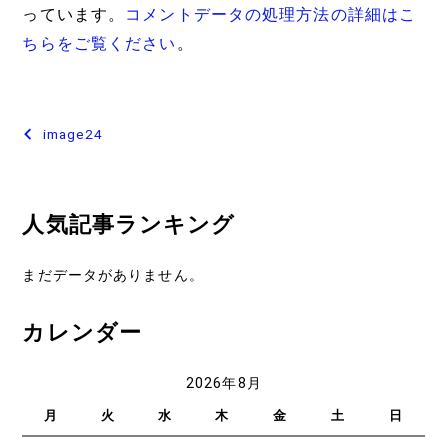
っています。
コメントデータの処理方法の詳細はこ
ちらをご覧ください
。
投
image24
稿
ナ
人気記事ランキング
ビ
ゲ
まだデータがありません。
ー
カレンダー
シ
ョ
2026年8月
ン
月
火
水
木
金
土
日