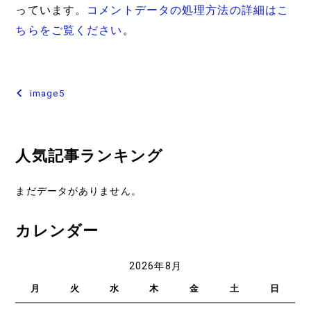
っています。
コメントデータの処理方法の詳細はこ
ちらをご覧ください
。
投
image5
稿
ナ
人気記事ランキング
ビ
ゲ
まだデータがありません。
ー
カレンダー
シ
ョ
2026年8月
ン
月
火
水
木
金
土
日