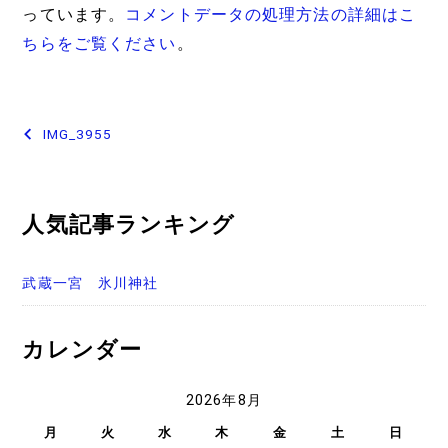
っています。
コメントデータの処理方法の詳細はこ
ちらをご覧ください
。
投
IMG_3955
稿
ナ
人気記事ランキング
ビ
ゲ
武蔵一宮 氷川神社
ー
シ
カレンダー
ョ
2026年8月
ン
月
火
水
木
金
土
日